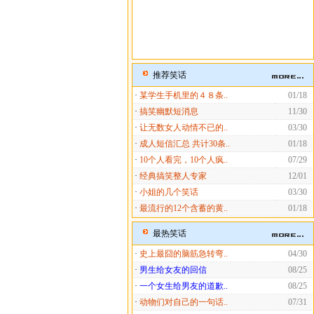
推荐笑话
·
某学生手机里的４８条..
01/18
·
搞笑幽默短消息
11/30
·
让无数女人动情不已的..
03/30
·
成人短信汇总 共计30条..
01/18
·
10个人看完，10个人疯..
07/29
·
经典搞笑整人专家
12/01
·
小姐的几个笑话
03/30
·
最流行的12个含蓄的黄..
01/18
最热笑话
·
史上最囧的脑筋急转弯..
04/30
·
男生给女友的回信
08/25
·
一个女生给男友的道歉..
08/25
·
动物们对自己的一句话..
07/31