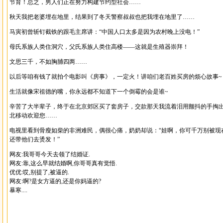
节育！总之，男人们正在努力构建节约型社会……
秋天我把老婆埋在地里，结果到了冬天警察叔叔也把我埋在地里了……
马寅初曾斩钉截铁的跟毛主席讲：“中国人口太多是因为农村晚上没电！”
母氏系族人类住洞穴，父氏系族人类住高楼——这就是生殖器崇拜！
文思三千，不如胸脯四两……
以后等咱有钱了就拍个电影叫《房事》，一定火！讲咱们老百姓买房的烦心故事~
生活就像宋祖德的嘴，你永远都不知道下一个倒霉的会是谁~
辛苦了大半辈子，终于在北京郊区买了套房子，交款那天我流着泪用颤抖的手掏
北移动欢迎您……
电视里看到骨瘦如柴的非洲难民，偶很心痛，奶奶却说：“娃啊，你可千万别被现
还带他们去烫发！”
网友:我哥哥今天去领了结婚证.
网友:靠,这么早就结婚啊,你哥哥真有觉悟.
优优:哎,别提了,被逼的.
网友:啊?是女方逼的,还是你妈逼的?
暴寒....