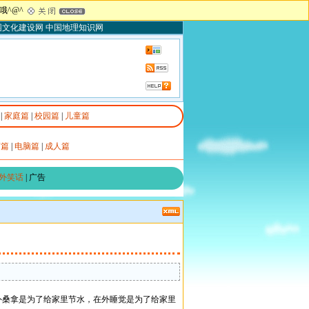
^@^
园文化建设网
中国地理知识网
|
家庭篇
|
校园篇
|
儿童篇
艺篇
|
电脑篇
|
成人篇
外笑话
|
广告
外桑拿是为了给家里节水，在外睡觉是为了给家里