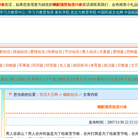
0条
笑话，如果您发现更为搞笑的
幽默搞笑短信10条
笑话请联系我们，会有精美小礼品哦
学习力教育中心
|
学习力教育智库
家长学院
意志力教育学院
中国民俗文化网
中国校
默短信
|
祝福短信
|
爱情短信
|
经典短信
|
节日短信
|
整人短信
|
夫妻篇
|
爱情篇
|
恐怖篇
篇
|
动物篇
|
军事篇
|
民间篇
|
经营篇
|
名人篇
|
搞笑歌词
|
体育篇
|
政治篇
|
宗教篇
|
文
交通篇
|
顺口溜篇
|
名著爆笑
|
古代篇
|
幽默篇
|
恋爱必读
|
哈哈趣闻
|
综合篇
|
医疗篇
|
国
您当前的位置：
笑话大王网
->
幽默短信
-> 文章内容
幽默搞笑短信10条
发布时间：2007/11/30 22:15:12
男人容易么？男人在外吃饭是为了给家里节粮，在外打牌是为了给家里节电，在