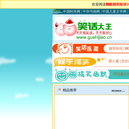
欢迎阅读
幽默搞笑短信1
中国时尚网
|
中华书画网
|
中国儿童文学网
|
搞笑短信
|
幽
愚人篇
|
交往
司法篇
|
精品推荐