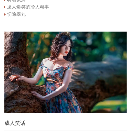
逗人爆笑的冷人糗事
切除睾丸
成人笑话