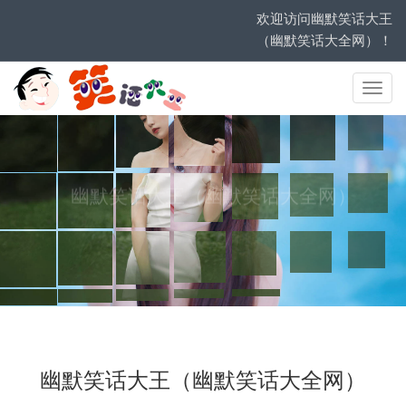
欢迎访问幽默笑话大王
（幽默笑话大全网）！
网
站
导
航
幽
默
笑
话
大
王
（
幽
默
笑
话
大
全
网
）
幽
默
笑
话
大
王
（
幽
默
笑
话
大
全
网
）
笑
一
笑
十
年
少
笑
口
常
开
天
天
开
心
快
乐
让
你
每
天
笑
哈
哈
幽默笑话大王
幽默笑话大全网
幽默笑话大王（幽默笑话大全网）