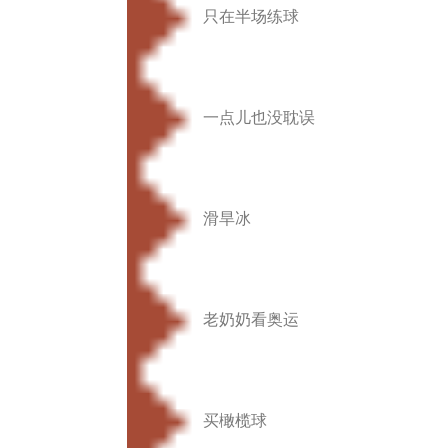
只在半场练球
一点儿也没耽误
滑旱冰
老奶奶看奥运
买橄榄球