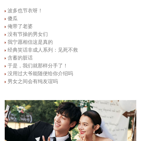
波多也节衣呀！
傻瓜
俺带了老婆
没有节操的男女们
我宁愿相信这是真的
经典笑话非成人系列：见死不救
含蓄的脏话
于是，我们就那样分手了！
没用过大爷能随便给你介绍吗
男女之间会有纯友谊吗