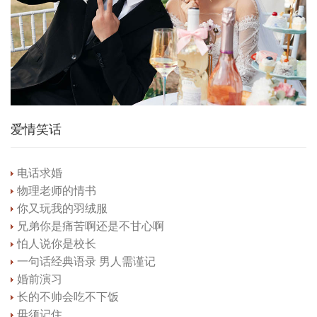
爱情笑话
电话求婚
物理老师的情书
你又玩我的羽绒服
兄弟你是痛苦啊还是不甘心啊
怕人说你是校长
一句话经典语录 男人需谨记
婚前演习
长的不帅会吃不下饭
毋须记住