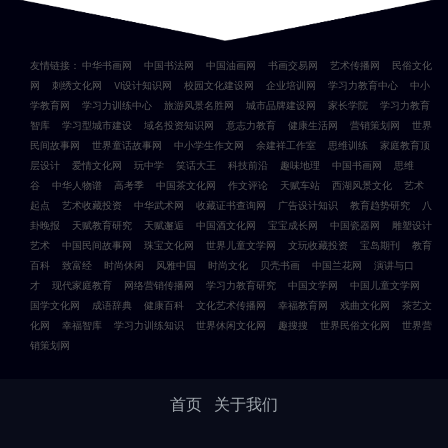
友情链接：
中华书画网
中国书法网
中国油画网
书画交易网
艺术传播网
民俗文化
网
刺绣文化网
VI设计知识网
校园文化建设网
企业培训网
学习力教育中心
中小
学教育网
学习力训练中心
旅游风景名胜网
城市品牌建设网
家长学院
学习力教育
智库
学习型城市建设
域名投资知识网
意志力教育
健康生活网
营销策划网
世界
民间故事网
世界童话故事网
中小学生作文网
余建祥工作室
思维训练
家庭教育顶
层设计
爱情文化网
玩中学
笑话大王
科技前沿
趣味地理
中国书画网
思维
谷
中华人物谱
高考季
中国茶文化网
作文评论
天赋车站
西湖风景文化
艺术
起点
艺术收藏投资
中华武术网
收藏证书查询网
广告设计知识
教育趋势研究
八
卦晚报
天赋教育研究
天赋邂逅
中国酒文化网
宝宝成长网
中国瓷器网
雕塑设计
艺术
中国民间故事网
珠宝文化网
世界儿童文学网
文玩收藏投资
宝岛期刊
教育
百科
致富经
时尚休闲
风雅中国
时尚文化
贝壳书画
中国兰花网
演讲与口
才
现代家庭教育
网络营销传播网
学习力教育研究
中国文学网
中国儿童文学网
国学文化网
成语辞典
健康百科
文化艺术传播网
幸福教育网
戏曲文化网
茶艺文
化网
幸福智库
学习力训练知识
世界休闲文化网
趣搜搜
世界民俗文化网
世界营
销策划网
首页
关于我们