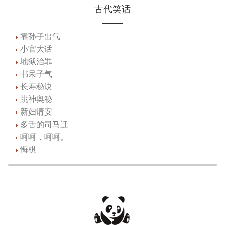
古代笑话
靠孙子出气
小官大话
地狱治罪
书呆子气
长寿秘诀
跳神奥秘
新妇请安
多舌的司马迁
呵呵，呵呵。
悔棋