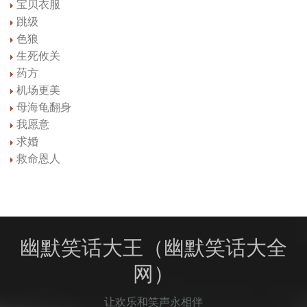
宝贝衣服
跳级
色狼
生死攸关
药方
机场更美
母海龟翻身
我愿意
求婚
救命恩人
幽默笑话大王（幽默笑话大全
网）
让欢乐和笑声永相伴