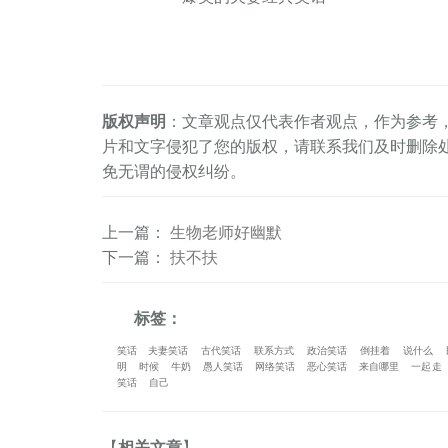
版权声明
：文章观点仅代表作者观点，作为参考
片和文字侵犯了您的版权，请联系我们及时删除
免无谓的侵权纠纷。
上一篇
：
生物老师好幽默
下一篇
：
扶不扶
标签：
笑话
夫妻笑话
古代笑话
联系方式
政治笑话
倒挂着
说什么
明
时候
牛奶
愚人笑话
网络笑话
恶心笑话
来自哪里
一起走
笑话
自己