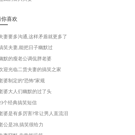
猜你喜欢
夫妻要多沟通,这样矛盾就更多了
搞笑夫妻,能把日子幽默过
幽默的瘦老公调侃胖老婆
欢迎光临二货夫妻的搞笑之家
老婆制定的“恐怖”家规
老婆大人们幽默的过了头
23个经典搞笑短信
老婆是有多厉害?常让男人直流泪
老公是2B,搞笑很给力