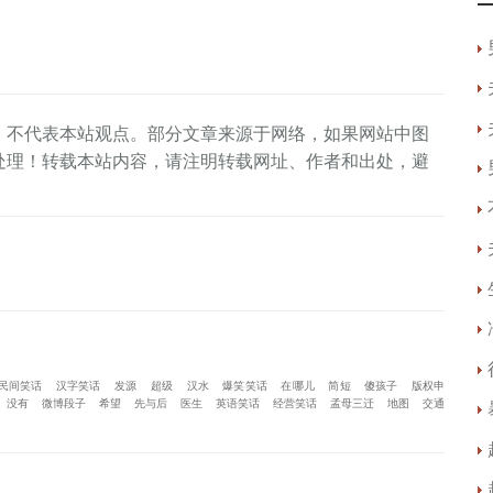
，不代表本站观点。部分文章来源于网络，如果网站中图
处理！转载本站内容，请注明转载网址、作者和出处，避
民间笑话
汉字笑话
发源
超级
汉水
爆笑笑话
在哪儿
简短
傻孩子
版权申
没有
微博段子
希望
先与后
医生
英语笑话
经营笑话
孟母三迁
地图
交通