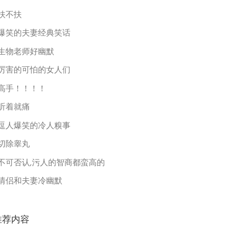
扶不扶
爆笑的夫妻经典笑话
生物老师好幽默
厉害的可怕的女人们
高手！！！！
听着就痛
逗人爆笑的冷人糗事
切除睾丸
不可否认,污人的智商都蛮高的
情侣和夫妻冷幽默
推荐内容