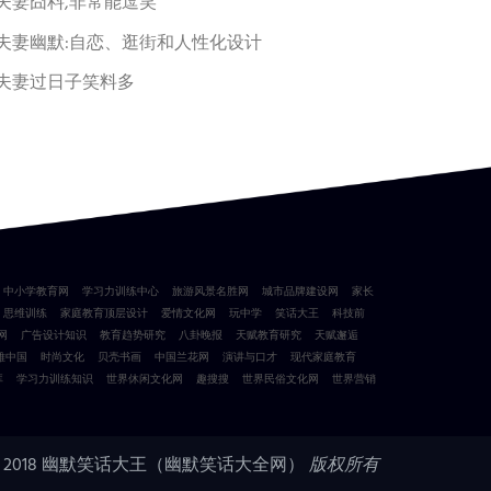
夫妻囧料,非常能逗笑
夫妻幽默:自恋、逛街和人性化设计
夫妻过日子笑料多
中小学教育网
学习力训练中心
旅游风景名胜网
城市品牌建设网
家长
思维训练
家庭教育顶层设计
爱情文化网
玩中学
笑话大王
科技前
网
广告设计知识
教育趋势研究
八卦晚报
天赋教育研究
天赋邂逅
雅中国
时尚文化
贝壳书画
中国兰花网
演讲与口才
现代家庭教育
库
学习力训练知识
世界休闲文化网
趣搜搜
世界民俗文化网
世界营销
 2018
幽默笑话大王（幽默笑话大全网）
版权所有