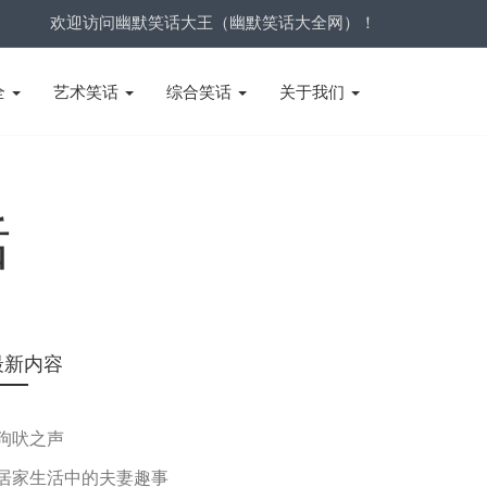
欢迎访问幽默笑话大王（幽默笑话大全网）！
全
艺术笑话
综合笑话
关于我们
话
最新内容
狗吠之声
居家生活中的夫妻趣事