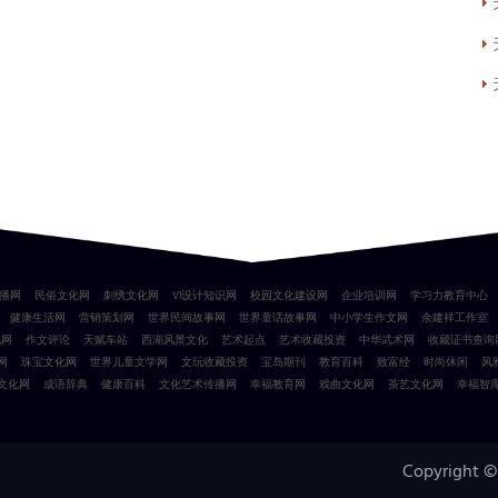
播网
民俗文化网
刺绣文化网
VI设计知识网
校园文化建设网
企业培训网
学习力教育中心
健康生活网
营销策划网
世界民间故事网
世界童话故事网
中小学生作文网
余建祥工作室
化网
作文评论
天赋车站
西湖风景文化
艺术起点
艺术收藏投资
中华武术网
收藏证书查询
网
珠宝文化网
世界儿童文学网
文玩收藏投资
宝岛期刊
教育百科
致富经
时尚休闲
风
文化网
成语辞典
健康百科
文化艺术传播网
幸福教育网
戏曲文化网
茶艺文化网
幸福智
Copyright ©