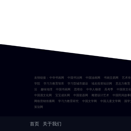
友情链接：
中华书画网
中国书法网
中国油画网
书画交易网
艺术传
学院
学习力教育智库
学习型城市建设
域名投资知识网
意志力教育
沿
趣味地理
中国书画网
思维谷
中华人物谱
高考季
中国茶文
中国酒文化网
宝宝成长网
中国瓷器网
雕塑设计艺术
中国民间故事
网络营销传播网
学习力教育研究
中国文学网
中国儿童文学网
国学
策划网
首页
关于我们