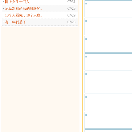
·
网上女生十回头
07/31
■
·
尼姑对和尚写的对联的..
07/29
·
10个人看完，10个人疯..
07/29
■
·
有一年我丢了
07/28
■
■
■
■
■