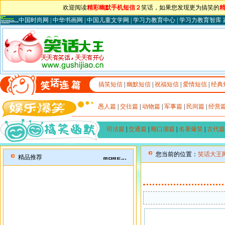
欢迎阅读
精彩幽默手机短信２
笑话，如果您发现更为搞笑的
中国时尚网
|
中华书画网
|
中国儿童文学网
|
学习力教育中心
|
学习力教育智库
搞笑短信
|
幽默短信
|
祝福短信
|
爱情短信
|
经典
愚人篇
|
交往篇
|
动物篇
|
军事篇
|
民间篇
|
经营
司法篇
|
交通篇
|
顺口溜篇
|
名著爆笑
|
古代篇
您当前的位置：
笑话大王
精品推荐