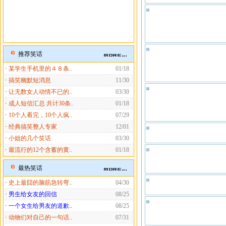
■
■
推荐笑话
·
某学生手机里的４８条..
01/18
·
搞笑幽默短消息
11/30
■
·
让无数女人动情不已的..
03/30
·
成人短信汇总 共计30条..
01/18
·
10个人看完，10个人疯..
07/29
·
经典搞笑整人专家
12/01
■
·
小姐的几个笑话
03/30
■
·
最流行的12个含蓄的黄..
01/18
最热笑话
■
·
史上最囧的脑筋急转弯..
04/30
·
男生给女友的回信
08/25
■
·
一个女生给男友的道歉..
08/25
·
动物们对自己的一句话..
07/31