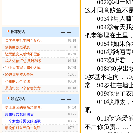
002◎和一M
这才同意鲸鱼不
003◎男人膝
004◎春天我
推荐笑话
把老婆埋在土里
·
某学生手机里的４８条..
01/18
005◎如果你
·
搞笑幽默短消息
11/30
006◎踏遍青
·
让无数女人动情不已的..
03/30
007◎听君一
·
成人短信汇总 共计30条..
01/18
008◎0岁出场
·
10个人看完，10个人疯..
07/29
·
经典搞笑整人专家
12/01
0岁基本定向，5
·
小姐的几个笑话
03/30
常，90岁挂在墙
·
最流行的12个含蓄的黄..
01/18
009◎脱了衣
最热笑话
010◎师太，
·
史上最囧的脑筋急转弯..
04/30
吧！
·
男生给女友的回信
08/25
011◎“亲爱
·
一个女生给男友的道歉..
08/25
不用你负责……”
·
动物们对自己的一句话..
07/31