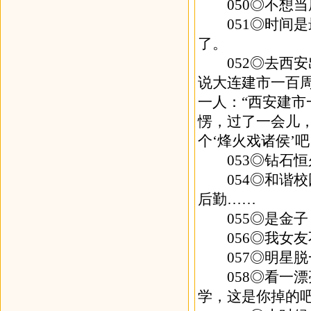
050◎不想当
051◎时间是
了。
052◎去西安
说大连建市一百
一人：“西安建市
愣，过了一会儿，
个‘烽火戏诸侯’吧
053◎钻石恒
054◎和谐校
后勤……
055◎是金子
056◎我女友
057◎明星脱
058◎看一漂亮
学，这是你掉的吧