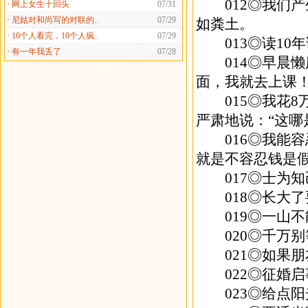
012◎我们产
·
网上女生十回头
07/31
·
尼姑对和尚写的对联的..
07/29
如粪土。
·
10个人看完，10个人疯..
07/29
013◎读10年
·
有一年我丢了
07/28
014◎早晨懒
面，我就去上课
015◎我花8
严肃地说：“这哪
016◎我能容
就是不容忍钱是
017◎士为知
018◎长大了
019◎一山不
020◎千万别
021◎如果朋
022◎征婚启
023◎给点阳