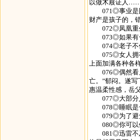
以做木屐证人…
071◎事业是
财产是孩子的，
072◎凤凰重
073◎如果有
074◎老子不
075◎女人拥
上面加满各种各
076◎偶然看
亡。”郁闷。遂写
惠温柔性感，岳
077◎大部分
078◎睡眠是
079◎为了避
080◎你可以
081◎迅雷不