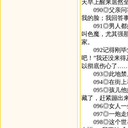
天早上醒来居然
090◎父亲问
我的脸；我回答
091◎男人都
叫色魔，尤其强
家。
092记得刚毕
吧！”我还没来得
以彻底伤心了…
093◎此地禁
094◎在街上
095◎孩儿他
藏了，赶紧蹦出来
096◎女人一
097◎一炮走
098◎这个世