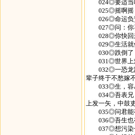
024◎要适当
025◎摇啊摇
026◎命运负
027◎问：你
028◎你快回
029◎生活就
030◎跌倒了，
031◎世界上
032◎一恐龙路
辈子终于不愁嫁
033◎生，容
034◎吾表兄
上发一矢，中鼓
035◎问君能
036◎吾生也有
037◎想污染