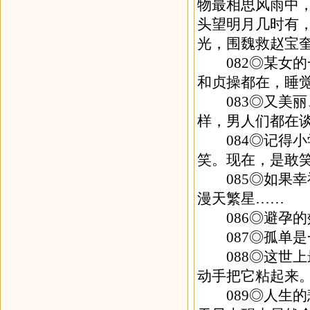
物最相思风雨中
头望明月几时有
光，围魏救赵宝奎，
082◎某女的
和贞操都在，睡
083◎又美丽
样，男人们都在
084◎记得小
笑。现在，是敢
085◎如果幸
漫天繁星……
086◎避孕的
087◎孤单是
088◎这世上
动手把它粘起来
089◎人生的