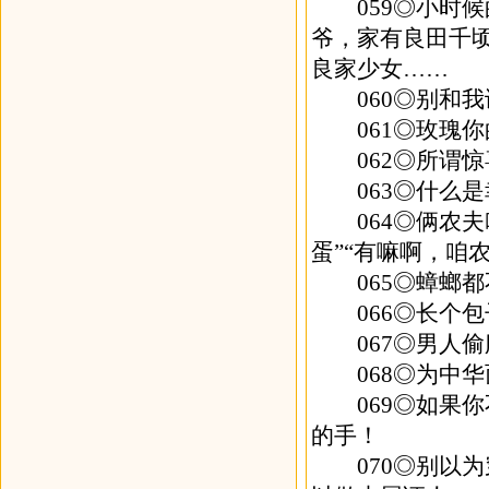
059◎小时候
爷，家有良田千
良家少女……
060◎别和我
061◎玫瑰你
062◎所谓惊
063◎什么是
064◎俩农夫
蛋”“有嘛啊，咱
065◎蟑螂都
066◎长个包
067◎男人偷
068◎为中华
069◎如果你
的手！
070◎别以为