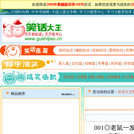
欢迎阅读
2008年最龌龊语录100句
笑话，如果您发现更为搞笑的
2
中国时尚网
|
中华书画网
|
中国儿童文学网
|
学习力教育中心
|
学习力教育智库
搞笑短信
|
幽默短信
|
祝福短信
|
爱情短信
|
经典
愚人篇
|
交往篇
|
动物篇
|
军事篇
|
民间篇
|
经营
司法篇
|
交通篇
|
顺口溜篇
|
名著爆笑
|
古代篇
您当前的位置：
笑话大王
精品推荐
001◎老鼠一