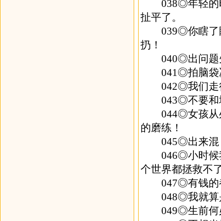
038◎年轻的
扯平了。
039◎你瞎了
扔！
040◎出问题
041◎拍脑袋
042◎我们走
043◎不要和地
044◎女孩从
的磨练！
045◎出来混
046◎小时候
个世界都拯救不
047◎有钱的
048◎我就算
049◎生前何