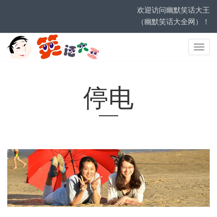
欢迎访问幽默笑话大王
（幽默笑话大全网）！
网
站
导
航
停电