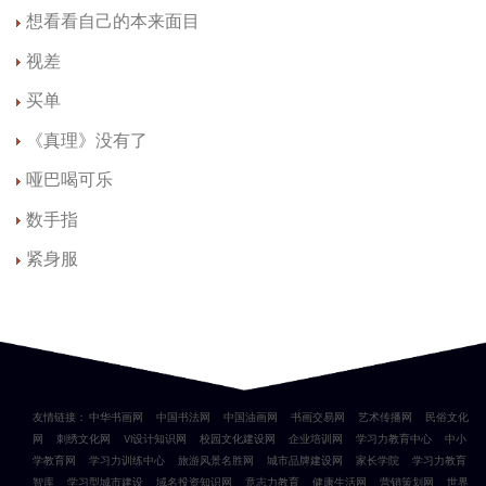
想看看自己的本来面目
视差
买单
《真理》没有了
哑巴喝可乐
数手指
紧身服
友情链接：
中华书画网
中国书法网
中国油画网
书画交易网
艺术传播网
民俗文化
网
刺绣文化网
VI设计知识网
校园文化建设网
企业培训网
学习力教育中心
中小
学教育网
学习力训练中心
旅游风景名胜网
城市品牌建设网
家长学院
学习力教育
智库
学习型城市建设
域名投资知识网
意志力教育
健康生活网
营销策划网
世界