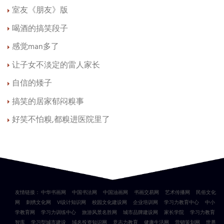
室友《朋友》版
喝酒的搞笑段子
感觉man多了
让子女不淡定的雷人家长
自信的矮子
搞笑的居家郁闷糗事
好笑不怕糗,都糗进医院里了
友情链接：
中华书画网
中国书法网
中国油画网
书画交易网
艺术传播网
民俗文化
网
刺绣文化网
VI设计知识网
校园文化建设网
企业培训网
学习力教育中心
中小
学教育网
学习力训练中心
旅游风景名胜网
城市品牌建设网
家长学院
学习力教育
智库
学习型城市建设
域名投资知识网
意志力教育
健康生活网
营销策划网
世界