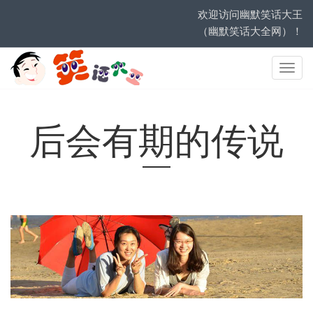
欢迎访问幽默笑话大王
（幽默笑话大全网）！
网
站
导
航
后会有期的传说