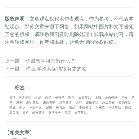
版权声明
：文章观点仅代表作者观点，作为参考，不代表本
站观点。部分文章来源于网络，如果网站中图片和文字侵犯
了您的版权，请联系我们及时删除处理！转载本站内容，请
注明转载网址、作者和出处，避免无谓的侵权纠纷。
上一篇
：
你最想为祖国做什么？
下一篇
：
你瞧,学渣其实也很有才的呦
标签：
笑话
网络笑话
牛奶
自己
傻孩子
医生
夫妻笑话
太阳
血肉模糊
朋友
星
星
没有
恶心笑话
来自哪里
经营笑话
大河
爱情笑话
超级简短
歌词笑话
变成
别人
一直不敢
超级
先与后
魔幻
友情链接
向东流
网络笑话
简短
顺口溜
拥挤
恐怖笑话
微博段子
希望
文艺笑话
【
相关文章
】