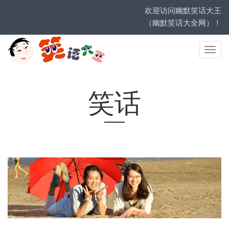
欢迎访问幽默笑话大王
（幽默笑话大全网）！
网
站
导
航
笑话