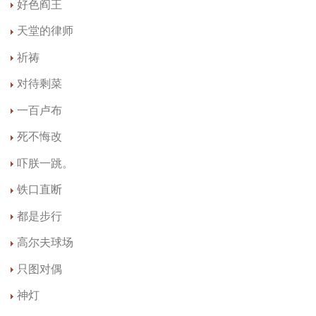
好色阎王
天堂的律师
祈祷
对待剩菜
一百卢布
死不悔改
吓朕一跳。
铁口直断
都是步行
高尔夫球场
只图对偶
神灯