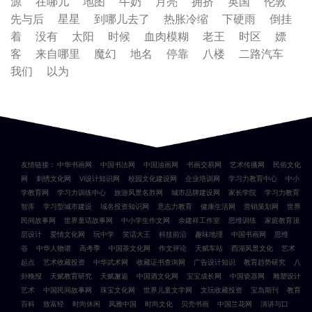
源
在哪儿
地图
牛奶
月亮
拥挤
英国
伦敦
先与后
星星
到哪儿去了
热胀冷缩
下硬雨
倒挂
着
没有
太阳
时候
血肉模糊
老王
时区
嫖
客
来自哪里
魔幻
地名
停靠
八楼
二路汽车
我们
以为
友情链接：
中华书画网
中国书法网
中国油画网
书画交易网
艺术传播网
民俗文化
网
刺绣文化网
VI设计知识网
校园文化建设网
企业培训网
学习力教育中心
中小
学教育网
学习力训练中心
旅游风景名胜网
城市品牌建设网
家长学院
学习力教育
智库
学习型城市建设
域名投资知识网
意志力教育
健康生活网
营销策划网
世界
民间故事网
世界童话故事网
中小学生作文网
余建祥工作室
思维训练
家庭教育顶
层设计
爱情文化网
玩中学
笑话大王
科技前沿
趣味地理
中国书画网
思维
谷
中华人物谱
高考季
中国茶文化网
作文评论
天赋车站
西湖风景文化
艺术
起点
艺术收藏投资
中华武术网
收藏证书查询网
广告设计知识
教育趋势研究
八
卦晚报
天赋教育研究
天赋邂逅
中国酒文化网
宝宝成长网
中国瓷器网
雕塑设计
艺术
中国民间故事网
珠宝文化网
世界儿童文学网
文玩收藏投资
宝岛期刊
教育
百科
致富经
时尚休闲
风雅中国
时尚文化
贝壳书画
中国兰花网
演讲与口