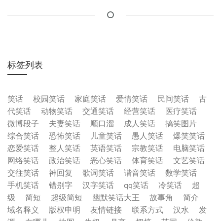
标签列表
笑话
校园笑话
家庭笑话
爱情笑话
民间笑话
古
代笑话
动物笑话
交通笑话
经营笑话
医疗笑话
微博段子
夫妻笑话
顺口溜
成人笑话
搞笑图片
综合笑话
恐怖笑话
儿童笑话
愚人笑话
爆笑笑话
恋爱笑话
整人笑话
英语笑话
宗教笑话
电脑笑话
网络笑话
政治笑话
恶心笑话
体育笑话
文艺笑话
交往笑话
神回复
歌词笑话
谐音笑话
数学笑话
手机笑话
错别字
汉字笑话
qq笑话
冷笑话
超
级
简短
超级简短
幽默笑话大王
故事角
简介
域名释义
版权申明
友情链接
联系方式
汉水
发