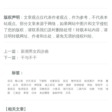
版权声明
：文章观点仅代表作者观点，作为参考，不代表本
站观点。部分文章来源于网络，如果网站中图片和文字侵犯
了您的版权，请联系我们及时删除处理！转载本站内容，请
注明转载网址、作者和出处，避免无谓的侵权纠纷。
上一篇
：
新潮男女四步曲
下一篇
：
干与不干
标签：
笑话
顺口溜
文艺笑话
下硬雨
夫妻笑话
笑话
数学笑话
搞笑图片
停靠
魔
幻
以为
联系方式
神回复
成人笑话
烧饼
拥挤
友情链接
简短
错别字
儿
童笑话
歌词笑话
星星
宗教笑话
小黄瓜
医疗笑话
二路汽车
伦敦
牛奶
地
图
三角恋
希望
日本
来自哪里
版权申明
月亮
【
相关文章
】