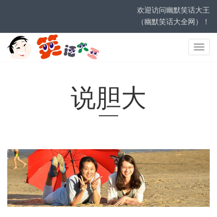
欢迎访问幽默笑话大王
（幽默笑话大全网）！
网
站
导
航
说胆大