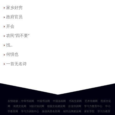
家乡好穷
政府官员
开会
农民“四不要”
找...
何惧也
一首无名诗
友情链接：
中华书画网
中国书法网
中国油画网
书画交易网
艺术传播网
民俗文化
网
刺绣文化网
VI设计知识网
校园文化建设网
企业培训网
学习力教育中心
中小
学教育网
学习力训练中心
旅游风景名胜网
城市品牌建设网
家长学院
学习力教育