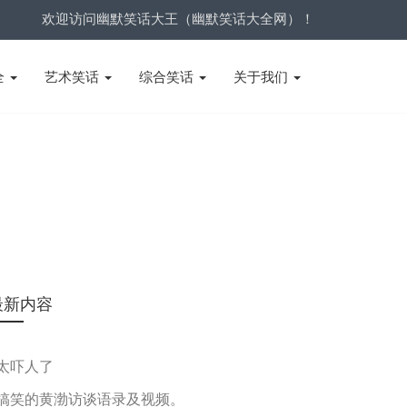
欢迎访问幽默笑话大王（幽默笑话大全网）！
全
艺术笑话
综合笑话
关于我们
最新内容
太吓人了
搞笑的黄渤访谈语录及视频。