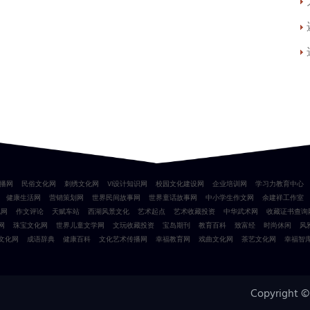
播网
民俗文化网
刺绣文化网
VI设计知识网
校园文化建设网
企业培训网
学习力教育中心
健康生活网
营销策划网
世界民间故事网
世界童话故事网
中小学生作文网
余建祥工作室
化网
作文评论
天赋车站
西湖风景文化
艺术起点
艺术收藏投资
中华武术网
收藏证书查询
网
珠宝文化网
世界儿童文学网
文玩收藏投资
宝岛期刊
教育百科
致富经
时尚休闲
风
文化网
成语辞典
健康百科
文化艺术传播网
幸福教育网
戏曲文化网
茶艺文化网
幸福智
Copyright ©