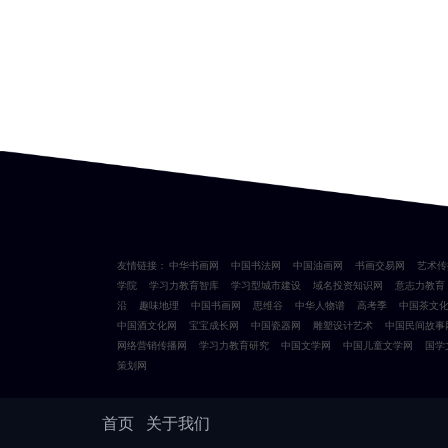
友情链接：
中华书画网
中国书法网
中国油画网
书画交易网
艺术传
学院
学习力教育智库
学习型城市建设
域名投资知识网
意志力教育
沿
趣味地理
中国书画网
思维谷
中华人物谱
高考季
中国茶文
中国酒文化网
宝宝成长网
中国瓷器网
雕塑设计艺术
中国民间故事
网络营销传播网
学习力教育研究
中国文学网
中国儿童文学网
国学
策划网
首页
关于我们