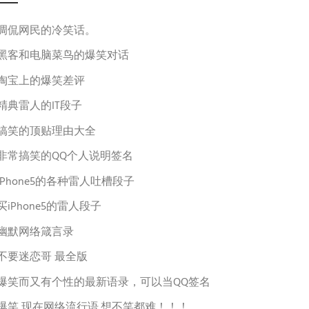
调侃网民的冷笑话。
黑客和电脑菜鸟的爆笑对话
淘宝上的爆笑差评
精典雷人的IT段子
搞笑的顶贴理由大全
非常搞笑的QQ个人说明签名
iPhone5的各种雷人吐槽段子
买iPhone5的雷人段子
幽默网络箴言录
不要迷恋哥 最全版
爆笑而又有个性的最新语录，可以当QQ签名
爆笑,现在网络流行语.想不笑都难！！！