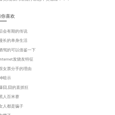
猜你喜欢
后会有期的传说
漫长的单身生活
酒驾的可以借鉴一下
Internet发烧友特征
跟女票分手的理由
神暗示
爆囧,囧的直抓狂
黑人百米赛
女人都是骗子