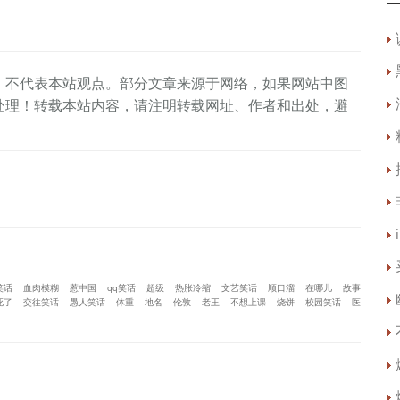
，不代表本站观点。部分文章来源于网络，如果网站中图
处理！转载本站内容，请注明转载网址、作者和出处，避
笑话
血肉模糊
惹中国
qq笑话
超级
热胀冷缩
文艺笑话
顺口溜
在哪儿
故事
死了
交往笑话
愚人笑话
体重
地名
伦敦
老王
不想上课
烧饼
校园笑话
医