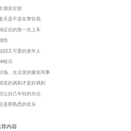
女朋友症状
老天是不是在警告我
领证后的第一次上车
领悟
超囧又可爱的老年人
神暗示
职场、生活里的爆笑同事
搞笑的讽刺才是好讽刺
想让自己年轻的办法
还是那熟悉的音乐
推荐内容