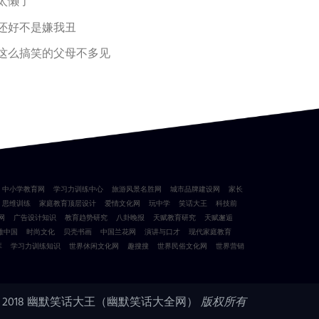
太懒了
还好不是嫌我丑
这么搞笑的父母不多见
中小学教育网
学习力训练中心
旅游风景名胜网
城市品牌建设网
家长
思维训练
家庭教育顶层设计
爱情文化网
玩中学
笑话大王
科技前
网
广告设计知识
教育趋势研究
八卦晚报
天赋教育研究
天赋邂逅
雅中国
时尚文化
贝壳书画
中国兰花网
演讲与口才
现代家庭教育
库
学习力训练知识
世界休闲文化网
趣搜搜
世界民俗文化网
世界营销
 2018
幽默笑话大王（幽默笑话大全网）
版权所有