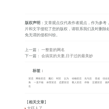
版权声明
：文章观点仅代表作者观点，作为参考
片和文字侵犯了您的版权，请联系我们及时删除
免无谓的侵权纠纷。
上一篇
：
一整套的网名
下一篇
：
会搞笑的夫妻,日子过的最美妙
标签：
笑话
网络笑话
魔幻
时区
以为
动物笑话
先与后
变成
综合
角
一直不敢
体育笑话
恋爱笑话
整人笑话
停靠
交通笑话
烧
生
【
相关文章
】
太吓人了